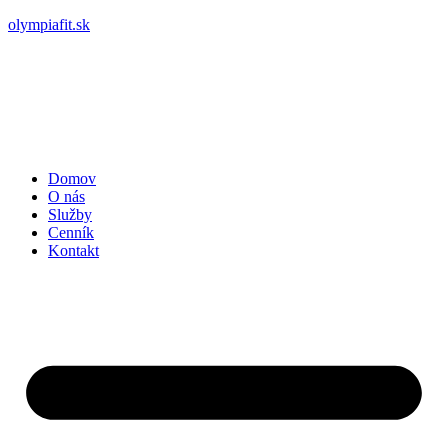
olympiafit.sk
Domov
O nás
Služby
Cenník
Kontakt