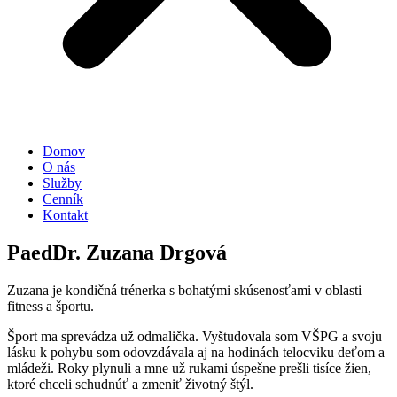
Domov
O nás
Služby
Cenník
Kontakt
PaedDr. Zuzana Drgová
Zuzana je kondičná trénerka s bohatými skúsenosťami v oblasti
fitness a športu.
Šport ma sprevádza už odmalička. Vyštudovala som VŠPG a svoju
lásku k pohybu som odovzdávala aj na hodinách telocviku deťom a
mládeži. Roky plynuli a mne už rukami úspešne prešli tisíce žien,
ktoré chceli schudnúť a zmeniť životný štýl.