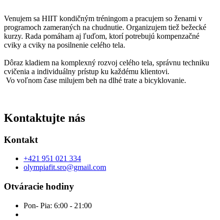
Venujem sa HIIT kondičným tréningom a pracujem so ženami v
programoch zameraných na chudnutie. Organizujem tiež bežecké
kurzy. Rada pomáham aj ľuďom, ktorí potrebujú kompenzačné
cviky a cviky na posilnenie celého tela.
Dôraz kladiem na komplexný rozvoj celého tela, správnu techniku
cvičenia a individuálny prístup ku každému klientovi.
Vo voľnom čase milujem beh na dlhé trate a bicyklovanie.
Kontaktujte nás​
Kontakt
+421 951 021 334
olympiafit.sro@gmail.com
Otváracie hodiny
Pon- Pia: 6:00 - 21:00